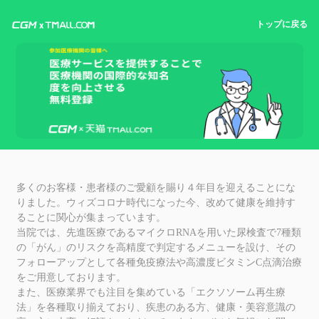
トップに戻る
多くのお客様・患者様のご愛顧を賜り４年目を迎えることにな
りました。ウィズコロナ時代になった今、改めて健康を維持す
ることに関心が集まっています。
当院では、先進医療であるマイクロRNAを用いた尿検査で7種類
の「がん」のリスクを高精度で判定するメニューを設け、その
フォローアップとして各種免疫療法や高濃度ビタミンC点滴治療
をご用意しております。
また、医療業界でも注目を集めている「エクソソーム再生療
法」を各種取り揃えており、疾患のある方、健康・美容意識の