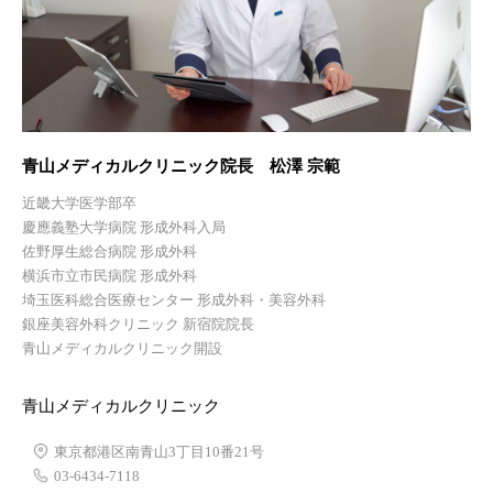
青山メディカルクリニック院長 松澤 宗範
近畿大学医学部卒
慶應義塾大学病院 形成外科入局
佐野厚生総合病院 形成外科
横浜市立市民病院 形成外科
埼玉医科総合医療センター 形成外科・美容外科
銀座美容外科クリニック 新宿院院長
青山メディカルクリニック開設
青山メディカルクリニック
東京都港区南青山3丁目10番21号
03-6434-7118